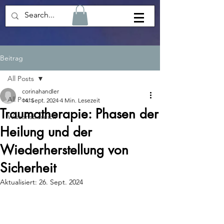
Beitrag
All Posts
corinahandler
All Posts
14. Sept. 2024
4 Min. Lesezeit
Traumatherapie: Phasen der
Wissensbereich
Heilung und der
Wiederherstellung von
Sicherheit
Aktualisiert:
26. Sept. 2024