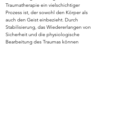
Traumatherapie ein vielschichtiger 
Prozess ist, der sowohl den Körper als 
auch den Geist einbezieht. Durch 
Stabilisierung, das Wiedererlangen von 
Sicherheit und die physiologische 
Bearbeitung des Traumas können 
Betroffene schrittweise Heilung 
erfahren. Die therapeutische 
Beziehung spielt dabei eine tragende 
Rolle, da sie als sicherer Rahmen für 
den gesamten Prozess dient.
Wissensbereich
Alle ansehen
Aktuelle Beiträge