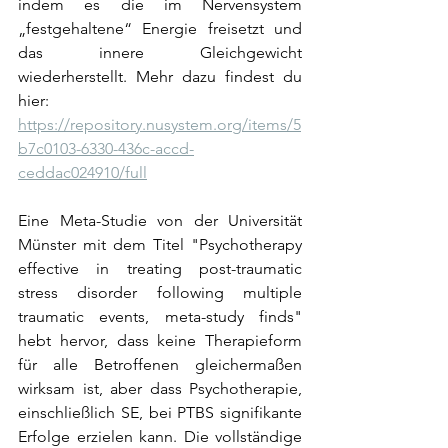
indem es die im Nervensystem 
„festgehaltene“ Energie freisetzt und 
das innere Gleichgewicht 
wiederherstellt. Mehr dazu findest du 
hier: 
https://repository.nusystem.org/items/5
b7c0103-6330-436c-accd-
ceddac024910/full
Eine Meta-Studie von der Universität 
Münster mit dem Titel "Psychotherapy 
effective in treating post-traumatic 
stress disorder following multiple 
traumatic events, meta-study finds" 
hebt hervor, dass keine Therapieform 
für alle Betroffenen gleichermaßen 
wirksam ist, aber dass Psychotherapie, 
einschließlich SE, bei PTBS signifikante 
Erfolge erzielen kann. Die vollständige 