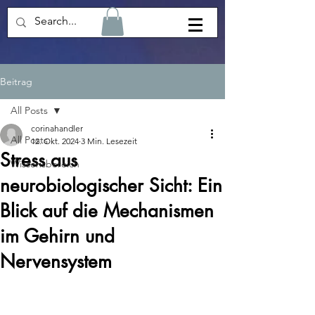
Beitrag
All Posts
corinahandler
All Posts
12. Okt. 2024
3 Min. Lesezeit
Stress aus
Wissensbereich
neurobiologischer Sicht: Ein
Blick auf die Mechanismen
im Gehirn und
Nervensystem