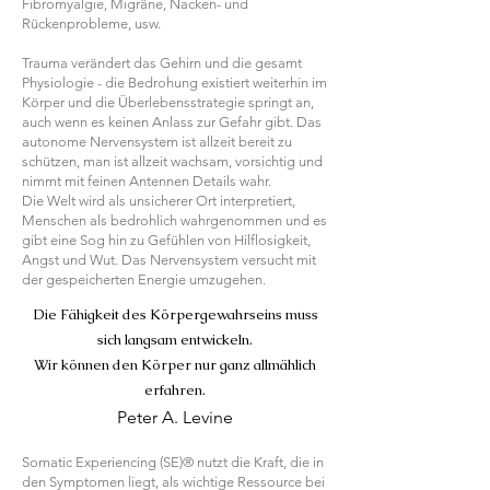
Fibromyalgie, Migräne, Nacken- und
Rückenprobleme, usw.
Trauma verändert das Gehirn und die gesamt
Physiologie - die Bedrohung existiert weiterhin im
Körper und die Überlebensstrategie springt an,
auch wenn es keinen Anlass zur Gefahr gibt.
Das
autonome Nervensystem ist allzeit bereit zu
schützen, man ist allzeit wachsam, vorsichtig und
nimmt mit feinen Antennen Details wahr.
Die Welt wird als unsicherer Ort interpretiert,
Menschen als bedrohlich wahrgenommen und es
gibt eine Sog hin zu Gefühlen von Hilflosigkeit,
Angst und Wut. Das Nervensystem versucht mit
der gespeicherten Energie umzugehen.
Die Fähigkeit des Körpergewahrseins
muss
sich langsam entwickeln.
Wir können den Körper nur ganz allmählich
erfahren.
Peter A. Levine
Somatic Experiencing (SE)® nutzt die Kraft, die in
den Symptomen liegt, als wichtige Ressource bei