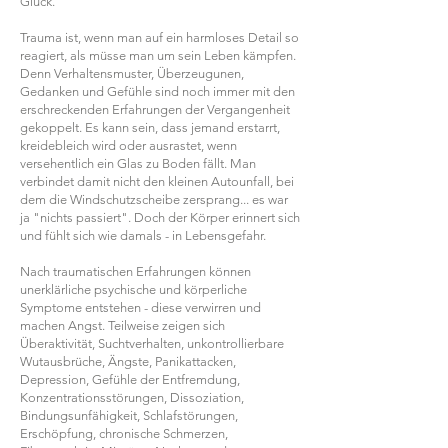
Glück.
Trauma ist, wenn man auf ein harmloses Detail so
reagiert, als müsse man um sein Leben kämpfen.
Denn Verhaltensmuster, Überzeugunen,
Gedanken und Gefühle sind noch immer mit den
erschreckenden Erfahrungen der Vergangenheit
gekoppelt. Es kann sein, dass jemand erstarrt,
kreidebleich wird oder ausrastet, wenn
versehentlich ein Glas zu Boden fällt. Man
verbindet damit nicht den kleinen Autounfall, bei
dem die Windschutzscheibe zersprang... es war
ja "nichts passiert".
Doch der Körper erinnert sich
und fühlt sich wie damals - in Lebensgefahr.
Nach traumatischen Erfahrungen können
unerklärliche psychische und körperliche
Symptome entstehen - diese verwirren und
machen Angst. Teilweise zeigen sich
Überaktivität, Suchtverhalten, unkontrollierbare
Wutausbrüche, Ängste, Panikattacken,
Depression, Gefühle der Entfremdung,
Konzentrationsstörungen, Dissoziation,
Bindungsunfähigkeit, Schlafstörungen,
Erschöpfung, chronische Schmerzen,